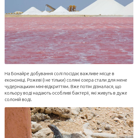
На Бонайре добування солі посідає важливе місце в
економіці. Рожеві (і не тільки) соляні озера стали для мене
чудернацьким міні-відкриттям. Вже потім дізналася, що
кольору воді надають особливі бактерії, які живуть в дуже
солоній воді.