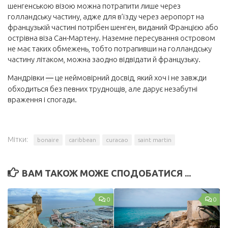
шенгенською візою можна потрапити лише через
голландську частину, адже для в’їзду через аеропорт на
французькій частині потрібен шенген, виданий Францією або
острівна віза Сан-Мартену. Наземне пересування островом
не має таких обмежень, тобто потрапивши на голландську
частину літаком, можна заодно відвідати й французьку.
Мандрівки
—
це неймовірний досвід, який хоч і не завжди
обходиться без певних труднощів, але дарує незабутні
враження і спогади.
Мітки:
bonaire
caribbean
curacao
saint martin
ВАМ ТАКОЖ МОЖЕ СПОДОБАТИСЯ ...
0
0