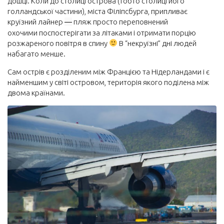
дошці. Коли до столиці острова (тобто столиці його
голландської частини), міста Філіпсбурга, припливає
круїзний лайнер
—
пляж просто переповнений
охочими поспостерігати за літаками і отримати порцію
розжареного повітря в спину
В “некруїзні” дні людей
набагато менше.
Сам острів є розділеним між Францією та Нідерландами і є
найменшим у світі островом, територія якого поділена між
двома країнами.