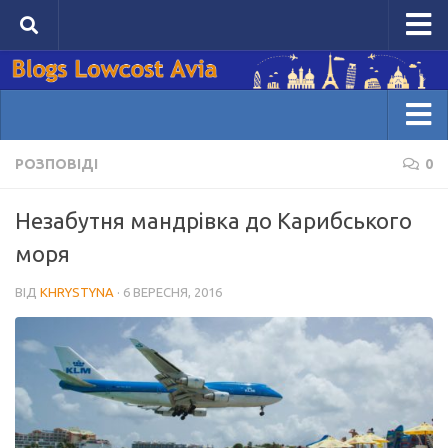
Головна сторінка Lowcost Avia
Авіаквитки
Проживання
Домівка блогів
РОЗПОВІДІ
0
Блоги
Розповіді
Незабутня мандрівка до Карибського
Лайфхаки
моря
Візи
ВІД
KHRYSTYNA
· 6 ВЕРЕСНЯ, 2016
Маршрути
Мої блоги
Увійти
Зареєструватися
Написати пост