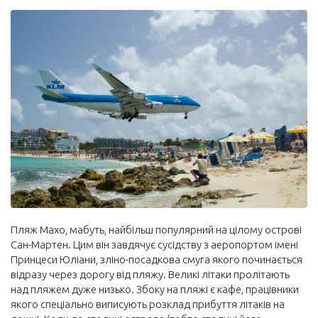
Пляж Махо, мабуть, найбільш популярний на цілому острові
Сан-Мартен. Цим він завдячує сусідству з аеропортом імені
Принцеси Юліани, зліно-посадкова смуга якого починається
відразу через дорогу від пляжу. Великі літаки пролітають
над пляжем дуже низько. Збоку на пляжі є кафе, працівники
якого спеціально виписують розклад прибуття літаків на