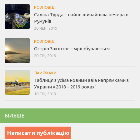
РОЗПОВІДІ
Саліна Турда – найнезвичайніша печера в
Румунії!
20 ЧЕР, 2019
РОЗПОВІДІ
Острів Закінтос – мрії збуваються.
20 СІЧ, 2019
ЛАЙФХАКИ
Таблиця з усіма новими авіа напрямками з
України у 2018 – 2019 роках!
10 СІЧ, 2019
БІЛЬШЕ
Написати публікацію