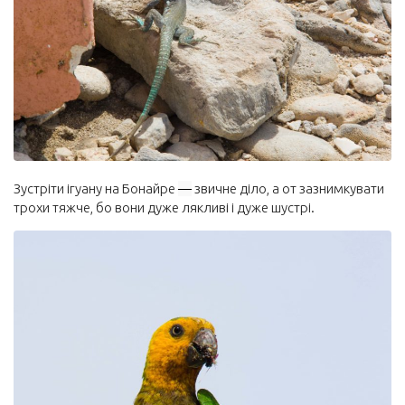
Зустріти ігуану на Бонайре
—
звичне діло, а от зазнимкувати
трохи тяжче, бо вони дуже лякливі і дуже шустрі.