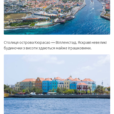
Столиця острова Кюрасао
—
Віллемстад. Яскраві невеликі
будиночки з висоти здаються майже іграшковими.