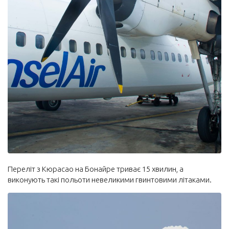
Переліт з Кюрасао на Бонайре триває 15 хвилин, а
виконують такі польоти невеликими гвинтовими літаками.