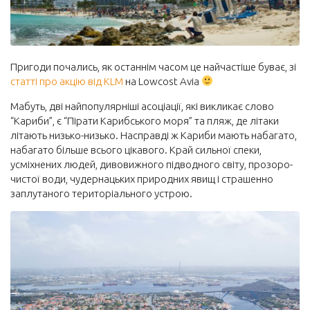
Управління публікаціями
Профіль
Пригоди почались, як останнім часом це найчастіше буває, зі
Вийти
статті про акцію від KLM
на Lowcost Avia
Мабуть, дві найпопулярніші асоціації, які викликає слово
“Кариби”, є “Пірати Карибського моря” та пляж, де літаки
літають низько-низько. Насправді ж Кариби мають набагато,
набагато більше всього цікавого. Край сильної спеки,
усміхнених людей, дивовижного підводного світу, прозоро-
чистої води, чудернацьких природних явищ і страшенно
заплутаного територіального устрою.