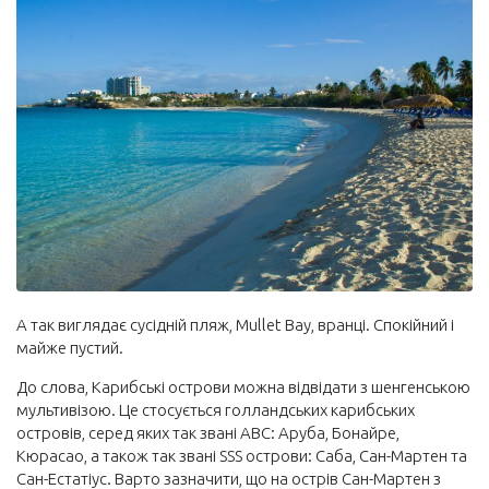
А так виглядає сусідній пляж, Mullet Bay, вранці. Спокійний і
майже пустий.
До слова, Карибські острови можна відвідати з шенгенською
мультивізою. Це стосується голландських карибських
островів, серед яких так звані ABC: Аруба, Бонайре,
Кюрасао, а також так звані SSS острови: Саба, Сан-Мартен та
Сан-Естатіус. Варто зазначити, що на острів Сан-Мартен з