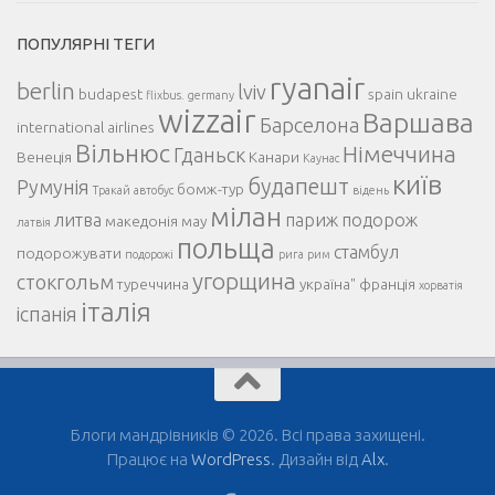
ПОПУЛЯРНІ ТЕГИ
ryanair
berlin
lviv
budapest
spain
ukraine
flixbus.
germany
wizzair
Варшава
Барселона
international airlines
Вільнюс
Німеччина
Гданьск
Венеція
Канари
Каунас
київ
будапешт
Румунія
бомж-тур
Тракай
автобус
відень
мілан
литва
париж
подорож
македонія
мау
латвія
польща
стамбул
подорожувати
подорожі
рига
рим
угорщина
стокгольм
туреччина
україна"
франція
хорватія
італія
іспанія
Блоги мандрівників © 2026. Всі права захищені.
Працює на
WordPress
. Дизайн від
Alx
.