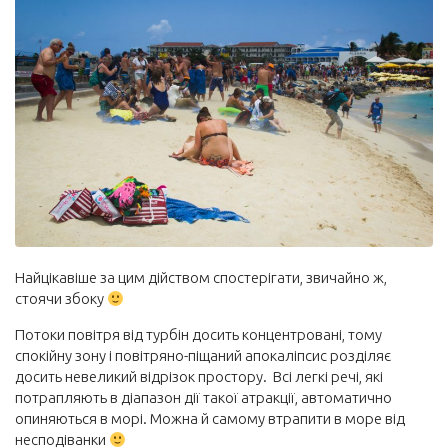
Найцікавіше за цим дійством спостерігати, звичайно ж,
стоячи збоку
Потоки повітря від турбін досить концентровані, тому
спокійну зону і повітряно-піщаний апокаліпсис розділяє
досить невеликий відрізок простору. Всі легкі речі, які
потрапляють в діапазон дії такої атракції, автоматично
опиняються в морі. Можна й самому втрапити в море від
несподіванки