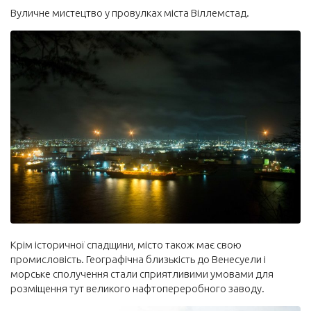
Вуличне мистецтво у провулках міста Віллемстад.
Крім історичної спадщини, місто також має свою
промисловість. Географічна близькість до Венесуели і
морське сполучення стали сприятливими умовами для
розміщення тут великого нафтопереробного заводу.