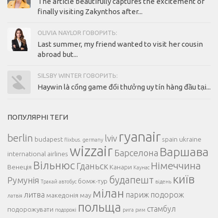
The article beautifully captures the excitement of
finally visiting Zakynthos after...
OLIVIA NAYLOR ГОВОРИТЬ:
Last summer, my friend wanted to visit her cousin
abroad but...
SILSBY WINTER ГОВОРИТЬ:
Haywin là cổng game đổi thưởng uy tín hàng đầu tại...
ПОПУЛЯРНІ ТЕГИ
ryanair
berlin
lviv
budapest
spain
ukraine
flixbus.
germany
wizzair
Варшава
Барселона
international airlines
Вільнюс
Німеччина
Гданьск
Венеція
Канари
Каунас
київ
будапешт
Румунія
бомж-тур
Тракай
автобус
відень
мілан
литва
париж
подорож
македонія
мау
латвія
польща
стамбул
подорожувати
подорожі
рига
рим