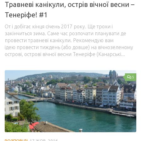
Травневі канікули, острів вічної весни –
Управління публікаціями
Тенеріфе! #1
Профіль
От і добігає кінця січень 2017 року. Ще трохи і
Вийти
закінчиться зима. Саме час розпочати планувати де
провести травневі канікули. Рекомендую вам
ідею провести тиждень (або довше) на вічнозеленому
острові, острові вічної весни Тенеріфе (Канарські...
5
РОЗПОВІДІ
17 ЖОВ, 2016