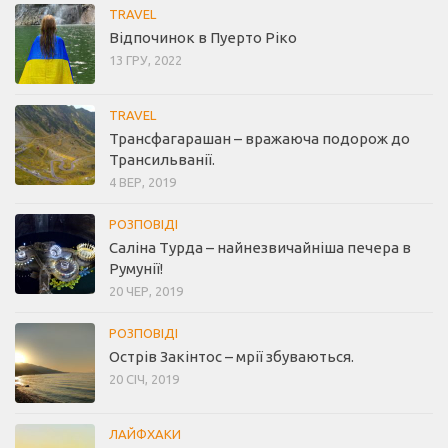
TRAVEL
Відпочинок в Пуерто Ріко
13 ГРУ, 2022
TRAVEL
Трансфагарашан – вражаюча подорож до
Трансильванії.
4 ВЕР, 2019
РОЗПОВІДІ
Саліна Турда – найнезвичайніша печера в
Румунії!
20 ЧЕР, 2019
РОЗПОВІДІ
Острів Закінтос – мрії збуваються.
20 СІЧ, 2019
ЛАЙФХАКИ