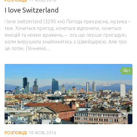
I love Switzerland
i love switzerland (3290 км) Погода прекрасна, музика –
теж. Хочеться пригод, хочеться відпочити, хочеться
емоцій та нових вражень, – ось що перше пригадую,
коли вирушила знайомитись з Швейцарією. Але про
це потім. Почнемо...
5
РОЗПОВІДІ
10 ЖОВ, 2016