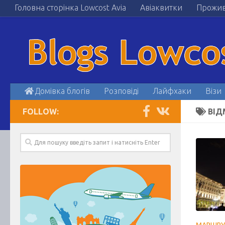
Головна сторінка Lowcost Avia
Авіаквитки
Прожи
Домівка блогів
Розповіді
Лайфхаки
Візи
FOLLOW:
ВІД
МАРШРУ