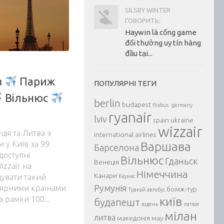
SILSBY WINTER
ГОВОРИТЬ:
Haywin là cổng game
đổi thưởng uy tín hàng
đầu tại...
в
Париж
ПОПУЛЯРНІ ТЕГИ
Вільнюс
berlin
budapest
flixbus.
germany
ryanair
lviv
spain
ukraine
wizzair
ія та Литва з
international airlines
 у Київ за 99
Варшава
Барселона
доступні
Вільнюс
Гданьск
Венеція
izzair на
Німеччина
Канари
дувати такий
Каунас
Румунія
лярними країнами
бомж-тур
Тракай
автобус
 рамки 100...
київ
будапешт
відень
латвія
мілан
литва
македонія
мау