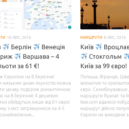
ТИ
16 ЛИС, 2016
МАРШРУТИ
8 ЛИС, 2016
в
Берлін
Венеція
Київ
Вроцла
риж
Варшава – 4
Стокгольм
ьоти за 61 €!
Київ за 99 євро!
ж Європою на 8 березня!
Польша, Франція, Швец
 низьким цінам лоукостів можна
вильотом та прильотом
ити цікаву подорож романтичною
євро. Скомбінувавши 
ю на 8 березня! 4 дешевих
маршрути Ryanair та W
тки обійдуться лише від 61 євро!
kiwi.com вдалося побу
му з міст затримуємося на 4-5
маршрут дійсно попу
 ознайомлення...
Європи не виходячи за