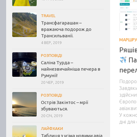
TRAVEL
Трансфагарашан –
вражаюча подорож до
Трансильванії.
МАРШРУ
4 ВЕР, 2019
Ряші
РОЗПОВІДІ
Па
Саліна Турда –
перел
найнезвичайніша печера в
Румунії!
Подоро
20 ЧЕР, 2019
Завдяки
здійсн
РОЗПОВІДІ
Європо
Острів Закінтос – мрії
авіакви
збуваються.
У кожно
20 СІЧ, 2019
дні для
ЛАЙФХАКИ
Таблиця з усіма новими авіа