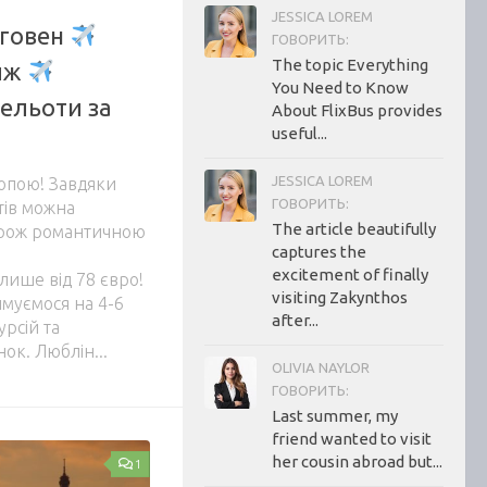
JESSICA LOREM
говен
ГОВОРИТЬ:
The topic Everything
иж
You Need to Know
рельоти за
About FlixBus provides
useful...
JESSICA LOREM
опою! Завдяки
ГОВОРИТЬ:
тів можна
The article beautifully
орож романтичною
captures the
excitement of finally
 лише від 78 євро!
visiting Zakynthos
имуємося на 4-6
after...
урсій та
ок. Люблін...
OLIVIA NAYLOR
ГОВОРИТЬ:
Last summer, my
friend wanted to visit
her cousin abroad but...
1