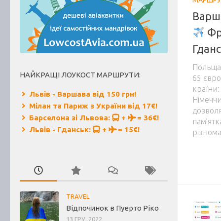
Варш
Фр
Гданс
Польща,
НАЙКРАЩІ ЛОУКОСТ МАРШРУТИ:
65 євро
країни:
Львів - Варшава від 150 грн!
Німеччи
Мілан та Париж з України від 17€!
дозвол
Барселона зі Львова:
+
= 36€!
пам’ятк
Львів - Гданськ:
+
= 15€!
різнома
TRAVEL
Відпочинок в Пуерто Ріко
13 ГРУ, 2022