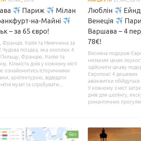
ава
Париж
Мілан
Люблін
Ейнд
анкфурт-на-Майні
Венеція
Пар
ьк – за 65 євро!
Варшава – 4 пе
78€!
 Франція, Італія та Німеччина за
! Чудова поїздка, яка охоплює 4
Весняна подорож Євр
 Польщу, Францію, Італію та
низьким цінам лоукос
ну. Кількість днів у кожному місті
здійснити цікаву под
яє ознайомитись історичними
Європою! 4 дешевих
ами, архітектурою, відвідати
авіаквитки обійдуться
нітні музеї та спробувати...
У кожному з міст затр
днів для шопінгу, екск
романтичних прогулян
0