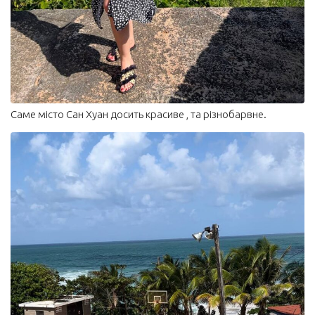
Саме місто Сан Хуан досить красиве , та різнобарвне.