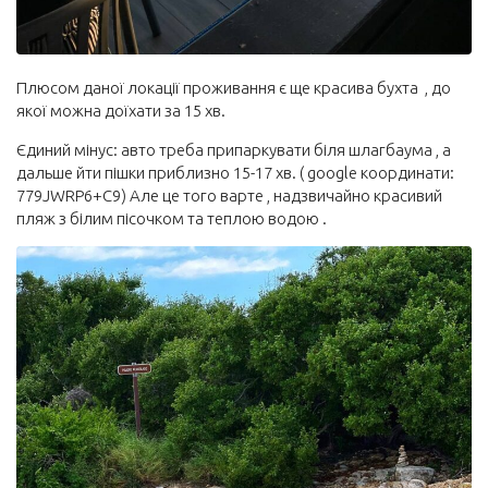
Плюсом даної локації проживання є ще красива бухта , до
якої можна доїхати за 15 хв.
Єдиний мінус: авто треба припаркувати біля шлагбаума , а
дальше йти пішки приблизно 15-17 хв. ( google координати:
779JWRP6+C9) Але це того варте , надзвичайно красивий
пляж з білим пісочком та теплою водою .