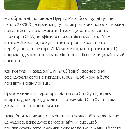
Управління публікаціями
Ми обрали відпочинок в Пуерто Ріко , бо в грудні тут ще
Профіль
тепло 27-28 °C , в принципі, тут цілий рік гарна погода , можна
Вийти
покупатись та позасмагати. Також, це контрольована
територія США, неофіційно цей острів вважають , 51-м
штатом Америки, тому віза не потрібна, кожен , хто
перебуває на території США може сюди потрапити по id (
наприклад можна показати діючі driver license чи український
паспорт )
Квитки туди і назад вийшли 210$(spirit) , завчасно ми
орендували авто на тиждень (500$) , щоб можна було
поїздити в різні локації.
Приземлились в аеропорті біля міста Сан Хуан , першу
квартиру , ми орендували в старому місті Сан Хуан – там
,якраз всі історичні пам‘ятки.
Якщо біля ваших апартаментів є парковка або парко місце –
це чудово, адже дуже важко знайти місце , щоб
припаркувати авто, вулички дуже маленькі ,а машин багато .