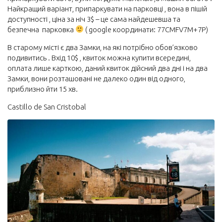
Найкращий варіант, припаркувати на парковці , вона в пішій
доступності , ціна за ніч 3$ – це сама найдешевша та
безпечна парковка
( google координати: 77CMFV7M+7P)
В старому місті є два Замки, на які потрібно обов’язково
подивитись . Вхід 10$ , квиток можна купити всередині,
оплата лише карткою, даний квиток дійсний два дні і на два
Замки, вони розташовані не далеко один від одного,
приблизно йти 15 хв.
Castillo de San Cristobal