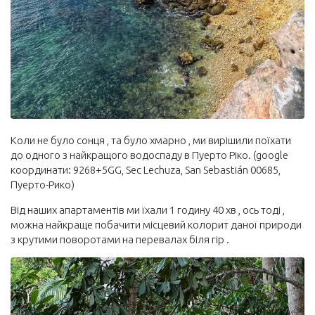
Коли не було сонця , та було хмарно , ми вирішили поїхати
до одного з найкращого водоспаду в Пуерто Ріко. (google
координати: 9268+5GG, Sec Lechuza, San Sebastián 00685,
Пуерто-Рико)
Від наших апартаментів ми їхали 1 годину 40 хв , ось тоді ,
можна найкраще побачити місцевий колорит даної природи
з крутими поворотами на перевалах біля гір .