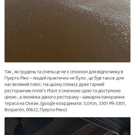
Так , як грудень та січень це не є сезоном для відпочинку в
Пуерто Ріко – людей практично не було , це був також для
нас великий плюс. На цьому пляжі,є дуже гарний
ресторанчик Annie’s Place з смачною їдою та доступною
ціною , а ізюмінка даного ресторану – шикарна панорамна
тераса на Океан. (google координати: 3.0 Km, 3301 PR-3301,
Boquerón, 00622, Пуерто-Рико)