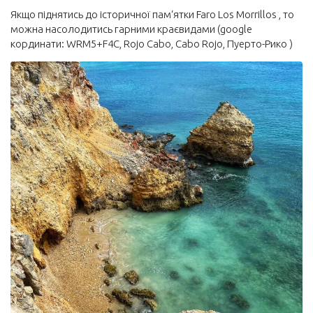
Якщо піднятись до історичної пам‘ятки Faro Los Morrillos , то
можна насолодитись гарними краєвидами (google
кординати: WRM5+F4C, Rojo Cabo, Cabo Rojo, Пуерто-Рико )