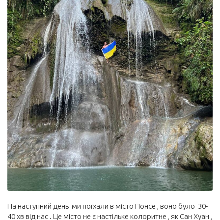
На наступний день ми поїхали в місто Понсе , воно було 30-
40 хв від нас . Це місто не є настільке колоритне , як Сан Хуан ,