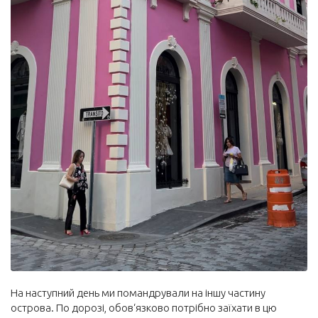
На наступний день ми помандрували на іншу частину
острова. По дорозі, обов‘язково потрібно заїхати в цю