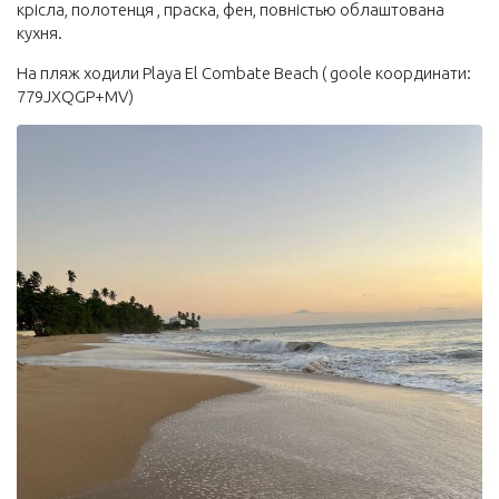
крісла, полотенця , праска, фен, повністью облаштована
кухня.
На пляж ходили Playa El Combate Beach ( goole координати:
779JXQGP+MV)