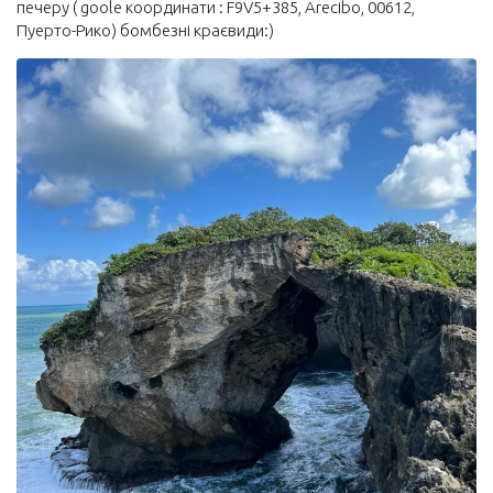
печеру ( goole координати : F9V5+385, Arecibo, 00612,
Пуерто-Рико) бомбезні краєвиди:)