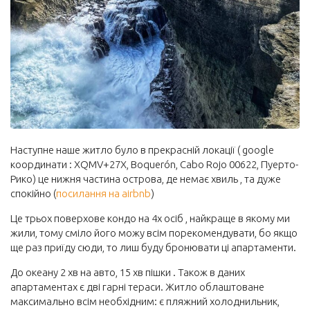
Наступне наше житло було в прекрасній локації ( google
координати : XQMV+27X, Boquerón, Cabo Rojo 00622, Пуерто-
Рико) це нижня частина острова, де немає хвиль , та дуже
спокійно (
посилання на airbnb
)
Це трьох поверхове кондо на 4х осіб , найкраще в якому ми
жили, тому сміло його можу всім порекомендувати, бо якщо
ще раз приїду сюди, то лиш буду бронювати ці апартаменти.
До океану 2 хв на авто, 15 хв пішки . Також в даних
апартаментах є дві гарні тераси. Житло облаштоване
максимально всім необхідним: є пляжний холоднильник,