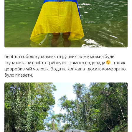
Беріть з собою купальник та рушник, адже можна буде
скупатись , чи навіть стрибнути з самого водопаду
, так як
це зробив мій чоловік. Вода не крижана , досить комфортно
було плавати.