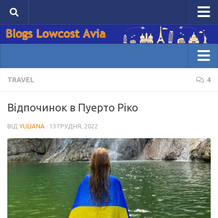
Головна сторінка Lowcost Avia
Авіаквитки
Проживання
Домівка блогів
TRAVEL
4
Блоги
Розповіді
Відпочинок в Пуерто Ріко
Лайфхаки
ВІД
YULIANA
· 13 ГРУДНЯ, 2022
Візи
Маршрути
Мої блоги
Увійти
Зареєструватися
Написати пост