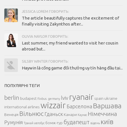
JESSICA LOREM ГОВОРИТЬ:
The article beautifully captures the excitement of
finally visiting Zakynthos after...
OLIVIA NAYLOR ГОВОРИТЬ:
Last summer, my friend wanted to visit her cousin
abroad but...
SILSBY WINTER ГОВОРИТЬ:
Haywin là cổng game đổi thưởng uy tín hàng đầu tại...
ПОПУЛЯРНІ ТЕГИ
ryanair
berlin
lviv
budapest
spain
ukraine
flixbus.
germany
wizzair
Варшава
Барселона
international airlines
Вільнюс
Німеччина
Гданьск
Венеція
Канари
Каунас
київ
будапешт
Румунія
бомж-тур
Тракай
автобус
відень