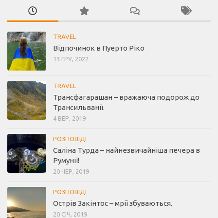
TRAVEL
Відпочинок в Пуерто Ріко
13 ГРУ, 2022
TRAVEL
Трансфагарашан – вражаюча подорож до
Трансильванії.
4 ВЕР, 2019
РОЗПОВІДІ
Саліна Турда – найнезвичайніша печера в
Румунії!
20 ЧЕР, 2019
РОЗПОВІДІ
Острів Закінтос – мрії збуваються.
20 СІЧ, 2019