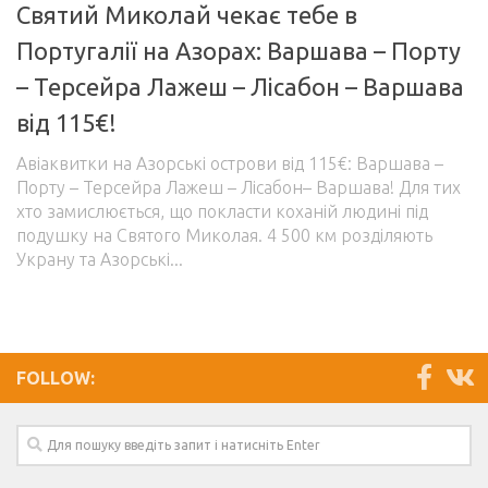
Святий Миколай чекає тебе в
Управління публікаціями
Португалії на Азорах: Варшава – Порту
Профіль
– Терсейра Лажеш – Лісабон – Варшава
Вийти
від 115€!
Авіаквитки на Азорські острови від 115€: Варшава –
Порту – Терсейра Лажеш – Лісабон– Варшава! Для тих
хто замислюється, що покласти коханій людині під
подушку на Святого Миколая. 4 500 км розділяють
Украну та Азорські...
FOLLOW: